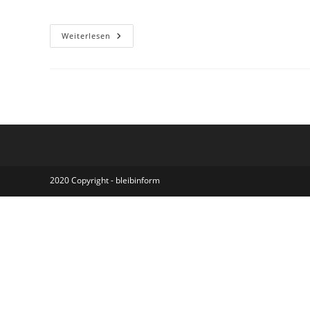
Autor:
veröffentlicht:
Kategorie:
Stundenplan
Weiterlesen
Sveti
Martin
2026
2020 Copyright - bleibinform