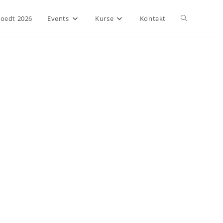
Website-
Boedt 2026
Events
Kurse
Kontakt
Suche
umschalten