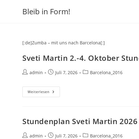
Zum
Bleib in Form!
Inhalt
springen
[:de]Zumba – mit uns nach Barcelona[:]
Sveti Martin 2.-4. Oktober St
Beitrags-
Beitrag
Beitrags-
admin
Juli 7, 2026
Barcelona_2016
Autor:
veröffentlicht:
Kategorie:
Sveti
Weiterlesen
Martin
2.-4.
Oktober
Stundenplan
Samstag
Stundenplan Sveti Martin 2026
Beitrags-
Beitrag
Beitrags-
admin
Juli 7, 2026
Barcelona_2016